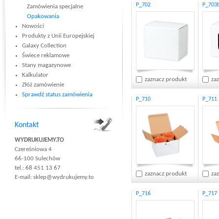
P_702
P_703
Zamówienia specjalne
Opakowania
Nowości
Produkty z Unii Europejskiej
Galaxy Collection
Świece reklamowe
Stany magazynowe
Kalkulator
zaznacz produkt
za
Złóż zamówienie
Sprawdź status zamówienia
P_710
P_711
Kontakt
WYDRUKUJEMY.TO
Czereśniowa 4
66-100 Sulechów
tel.: 68 451 13 67
zaznacz produkt
za
E-mail:
sklep@wydrukujemy.to
P_716
P_717